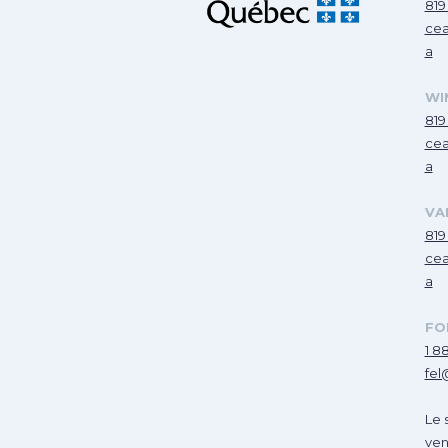
819
cea
a
WI
819
cea
a
VA
819
cea
a
FO
1 8
fel
Le 
ven