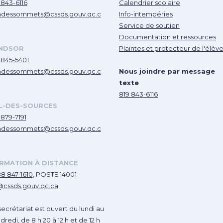
 843-6116
Calendrier scolaire
dessommets@cssds.gouv.qc.c
Info-intempéries
Service de soutien
Documentation et ressources
NDSOR
Plaintes et protecteur de l'élèv
 845-5401
dessommets@cssds.gouv.qc.c
Nous joindre par message
texte
819 843-6116
L-DES-SOURCES
 879-7191
dessommets@cssds.gouv.qc.c
RMATION À DISTANCE
88 847-1610
, POSTE 14001
@cssds.gouv.qc.ca
secrétariat est ouvert du lundi au
dredi, de 8 h 20 à 12 h et de 12 h