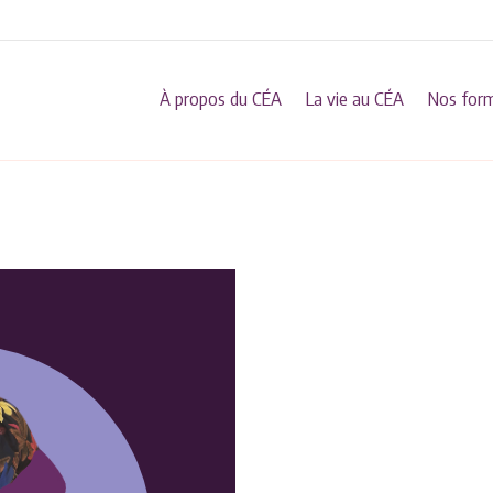
À propos du CÉA
La vie au CÉA
Nos for