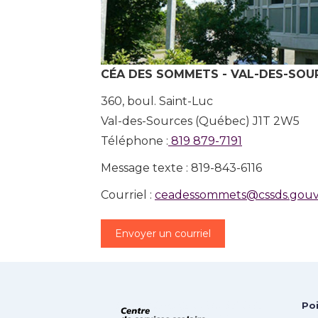
CÉA DES SOMMETS - VAL-DES-SOU
360, boul. Saint-Luc
Val-des-Sources (Québec) J1T 2W5
Téléphone :
819 879-7191
Message texte : 819-843-6116
Courriel :
ceadessommets@cssds.gouv.
Envoyer un courriel
Poi