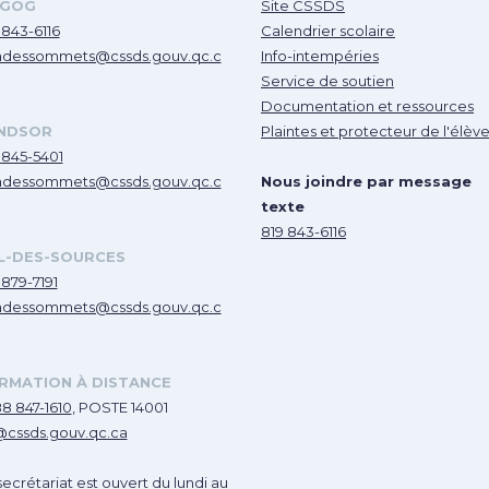
GOG
Site CSSDS
 843-6116
Calendrier scolaire
dessommets@cssds.gouv.qc.c
Info-intempéries
Service de soutien
Documentation et ressources
NDSOR
Plaintes et protecteur de l'élèv
 845-5401
dessommets@cssds.gouv.qc.c
Nous joindre par message
texte
819 843-6116
L-DES-SOURCES
 879-7191
dessommets@cssds.gouv.qc.c
RMATION À DISTANCE
88 847-1610
, POSTE 14001
@cssds.gouv.qc.ca
secrétariat est ouvert du lundi au