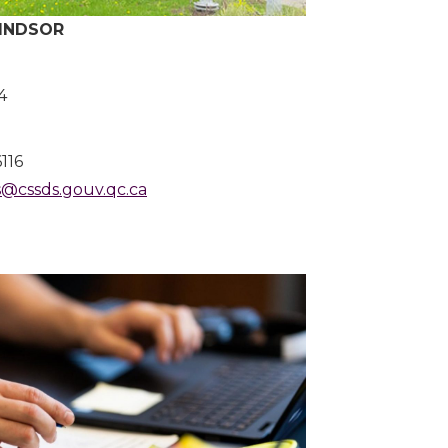
INDSOR
4
116
@cssds.gouv.qc.ca