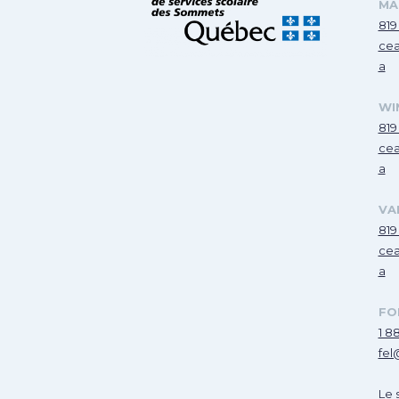
MA
819
cea
a
WI
819
cea
a
VA
819
cea
a
FO
1 8
fel
Le 