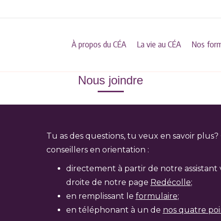
À propos du CÉA
La vie au CÉA
Nos for
Nous joindre
Tu as des questions, tu veux en savoir plu
conseillers en orientation :
directement à partir de notre assistant 
droite de notre page
Redécolle
;
en remplissant le
formulaire
;
en téléphonant à un de
nos quatre poi