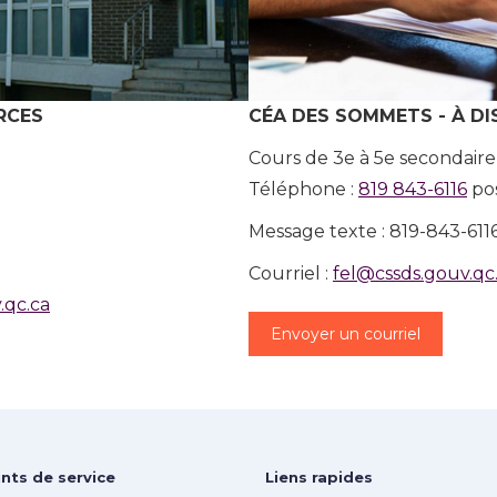
RCES
CÉA DES SOMMETS - À D
Cours de 3e à 5e secondaire
Téléphone :
819 843-6116
pos
Message texte : 819-843-611
Courriel :
fel@cssds.gouv.qc
qc.ca
Envoyer un courriel
nts de service
Liens rapides