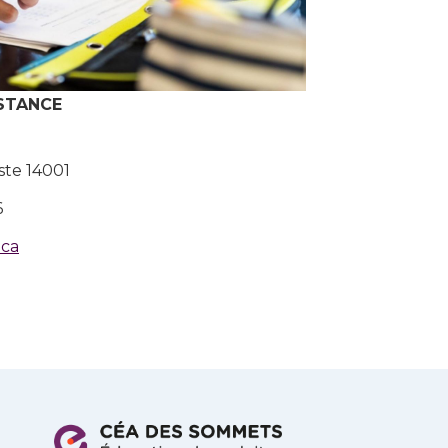
ISTANCE
te 14001
6
.ca