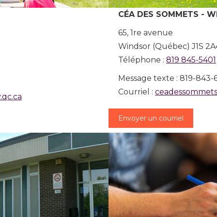
CÉA DES SOMMETS - W
65, 1re avenue
Windsor (Québec) J1S 2A
Téléphone :
819 845-5401
Message texte : 819-843-6
Courriel :
ceadessommets
qc.ca
Envoyer un courriel