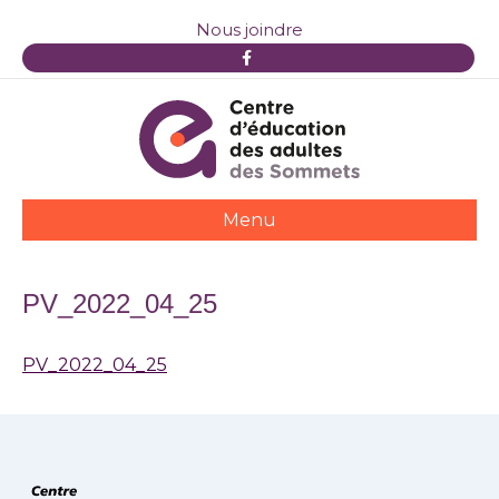
Nous joindre
F
a
c
e
b
o
o
k
Menu
PV_2022_04_25
PV_2022_04_25