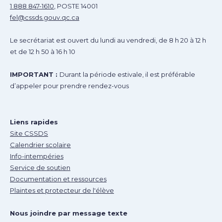
1 888 847-1610
, POSTE 14001
fel@cssds.gouv.qc.ca
Le secrétariat est ouvert du lundi au vendredi, de 8 h 20 à 12 h
et de 12 h 50 à 16 h 10
IMPORTANT :
Durant la période estivale, il est préférable
d’appeler pour prendre rendez-vous
Liens rapides
Site CSSDS
Calendrier scolaire
Info-intempéries
Service de soutien
Documentation et ressources
Plaintes et protecteur de l'élève
Nous joindre par message texte