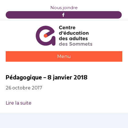
Nous joindre
F
a
c
e
b
o
o
k
Menu
Pédagogique – 8 janvier 2018
26 octobre 2017
Lire la suite