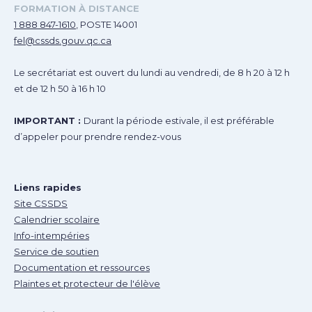
FORMATION À DISTANCE
1 888 847-1610
, POSTE 14001
fel@cssds.gouv.qc.ca
Le secrétariat est ouvert du lundi au vendredi, de 8 h 20 à 12 h
et de 12 h 50 à 16 h 10
IMPORTANT :
Durant la période estivale, il est préférable
d’appeler pour prendre rendez-vous
Liens rapides
Site CSSDS
Calendrier scolaire
Info-intempéries
Service de soutien
Documentation et ressources
Plaintes et protecteur de l'élève