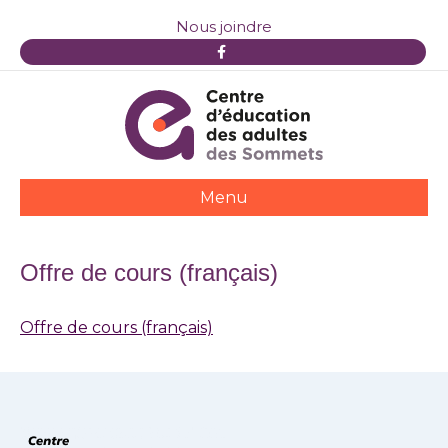
Nous joindre
F
a
c
e
b
o
o
k
Menu
Offre de cours (français)
Offre de cours (français)