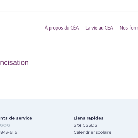
À propos du CÉA
La vie au CÉA
Nos for
ncisation
nts de service
Liens rapides
GOG
Site CSSDS
 843-6116
Calendrier scolaire