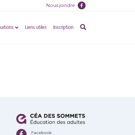
F
Nous joindre
a
c
e
b
o
mations
Liens utiles
Inscription
o
k
Facebook