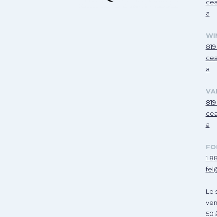
cea
a
WI
819
cea
a
VA
819
cea
a
FO
1 8
fel
Le 
ven
50 à