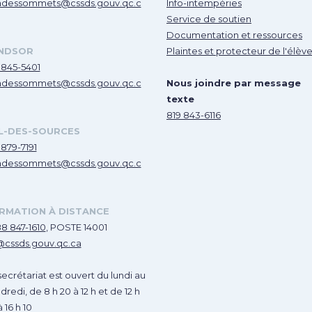
dessommets@cssds.gouv.qc.c
Info-intempéries
Service de soutien
Documentation et ressources
NDSOR
Plaintes et protecteur de l'élèv
 845-5401
dessommets@cssds.gouv.qc.c
Nous joindre par message
texte
819 843-6116
L-DES-SOURCES
 879-7191
dessommets@cssds.gouv.qc.c
RMATION À DISTANCE
88 847-1610
, POSTE 14001
@cssds.gouv.qc.ca
secrétariat est ouvert du lundi au
dredi, de 8 h 20 à 12 h et de 12 h
 16 h 10