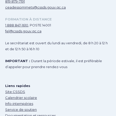
819 879-7191
ceadessommets@cssds.gouv.qc.ca
FORMATION À DISTANCE
1 888 847-1610
, POSTE 14001
fel@cssds.gouv.qc.ca
Le secrétariat est ouvert du lundi au vendredi, de 8 h 20 à 12 h
et de 12 h 50 à 16 h 10
IMPORTANT :
Durant la période estivale, il est préférable
d’appeler pour prendre rendez-vous
Liens rapides
Site CSSDS
Calendrier scolaire
Info-intempéries
Service de soutien
Documentation et ressources