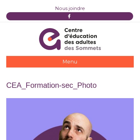
Nous joindre
F
a
c
e
b
o
o
k
Menu
CEA_Formation-sec_Photo